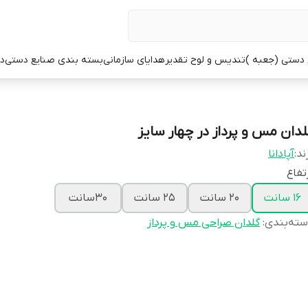
 دستی (جعبه )
تندیس و لوح تقدیر
هدایای سازمانی
بسته بندی صنایع دستی
در
لدان مس و پرداز در چهار سایز
ند:
آپادانا
تفاع
16 سانت
20 سانت
25 سانت
30سانت
ته‌بندی
:
گلدان صراحی مس و پرداز