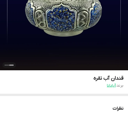
قندان آب نقره
برند:
آپادانا
نظرات