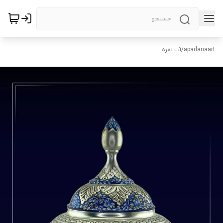
apadanaart
/
آب نقره