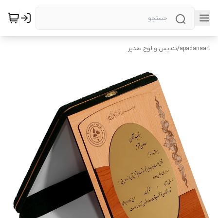
apadanaart
/
تندیس و لوح تقدیر