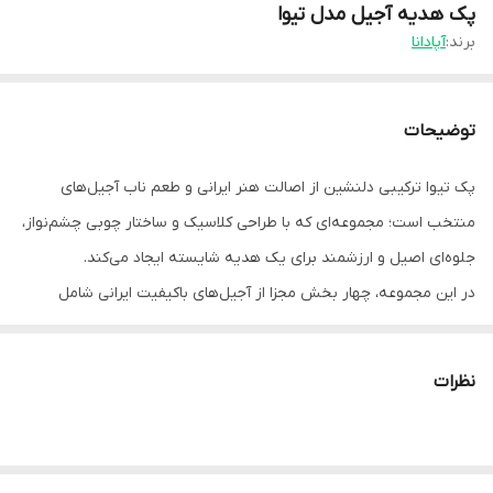
پک هدیه آجیل مدل تیوا
برند:
آپادانا
توضیحات
پک تیوا ترکیبی دلنشین از اصالت هنر ایرانی و طعم ناب آجیل‌های
منتخب است؛ مجموعه‌ای که با طراحی کلاسیک و ساختار چوبی چشم‌نواز،
جلوه‌ای اصیل و ارزشمند برای یک هدیه شایسته ایجاد می‌کند.
در این مجموعه، چهار بخش مجزا از آجیل‌های باکیفیت ایرانی شامل
پسته، بادام، بادام هندی و فندق با دقت در کنار یکدیگر قرار گرفته‌اند تا
تنوعی متعادل از طعم‌ها را فراهم کنند. این ترکیب درون جعبه‌ای چوبی
نظرات
با نقش‌های مشبک الهام‌گرفته از هنر سنتی ایرانی قرار گرفته که علاوه بر
زیبایی بصری، حس اصالت و ماندگاری را به این پک هدیه می‌بخشد.
طراحی درب و بدنه چوبی نیز جلوه‌ای گرم و کلاسیک به این مجموعه داده