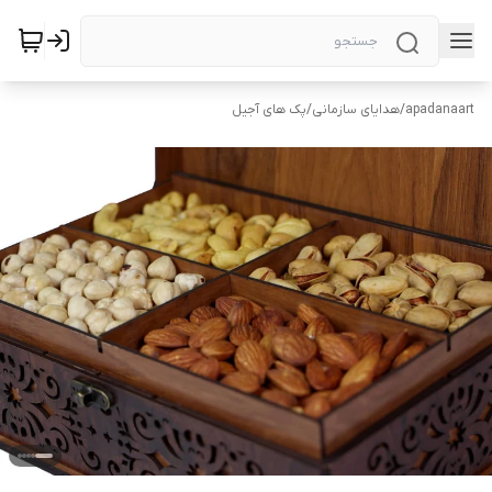
apadanaart
/
هدایای سازمانی
/
پک های آجیل