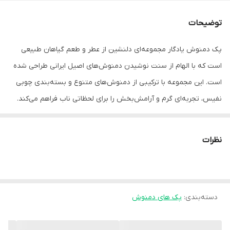
توضیحات
پک دمنوش یادگار مجموعه‌ای دلنشین از عطر و طعم گیاهان طبیعی
است که با الهام از سنت نوشیدن دمنوش‌های اصیل ایرانی طراحی شده
است. این مجموعه با ترکیبی از دمنوش‌های متنوع و بسته‌بندی چوبی
نفیس، تجربه‌ای گرم و آرامش‌بخش را برای لحظاتی ناب فراهم می‌کند.
در این پک، چندین شیشه دمنوش گیاهی متنوع شامل ترکیباتی از گل‌ها
و گیاهان معطر در کنار یک جعبه چوبی دکوراتیو با برش‌های سنتی و
نظرات
دسته کنفی قرار گرفته‌اند. طراحی خاص این جعبه علاوه بر محافظت از
محتویات، جلوه‌ای اصیل و چشم‌نواز به مجموعه می‌بخشد و آن را به
هدیه‌ای ماندگار تبدیل می‌کند.
دسته‌بندی
:
پک های دمنوش
پک یادگار، انتخابی شیک و دلنشین برای هدیه‌ای سازمانی که عطر خوش
دمنوش‌های گیاهی را با یاد و نام برند شما همراه می‌سازد.