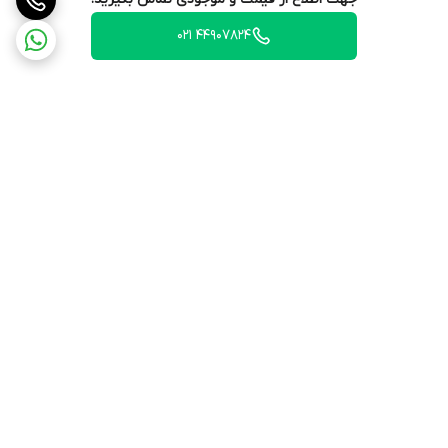
44907824 021
برگشت به بالا
ارسال ویژه
پشتیبانی ۲۴ ساعته