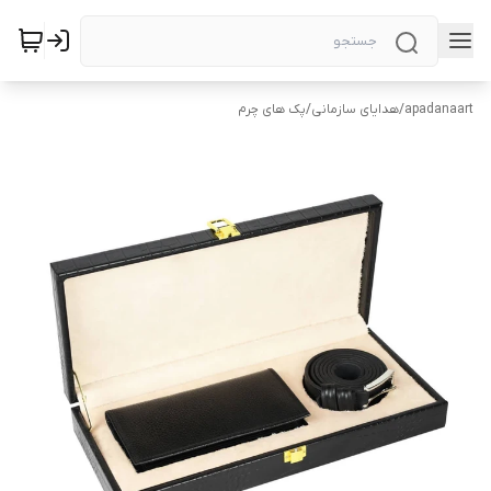
apadanaart
/
هدایای سازمانی
/
پک های چرم