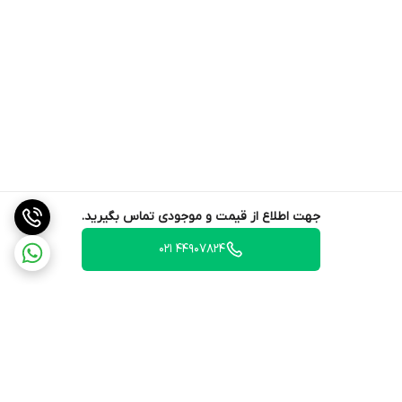
جهت اطلاع از قیمت و موجودی تماس بگیرید.
44907824 021